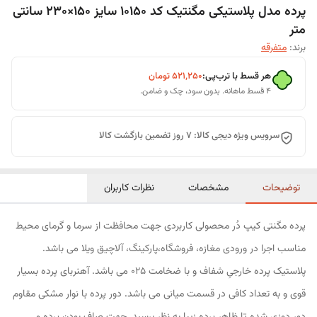
پرده مدل پلاستیکی مگنتیک کد 10150 سایز 150×230 سانتی
متر
برند:
متفرقه
هر قسط با ترب‌پی:
۵۲۱٬۲۵۰
تومان
۴ قسط ماهانه. بدون سود، چک و ضامن.
سرویس ویژه دیجی کالا: 7 روز تضمین بازگشت کالا
توضیحات
مشخصات
نظرات کاربران
پرده مگنتی کیپ دُر محصولی کاربردی جهت محافظت از سرما و گرمای محیط
مناسب اجرا در ورودی مغازه، فروشگاه،پارکینگ، آلاچیق ویلا می باشد.
پلاستیک پرده خارجیِ شفاف و با ضخامت 025 می باشد. آهنربای پرده بسیار
قوی و به تعداد کافی در قسمت میانی می باشد. دور پرده با نوار مشکی مقاوم