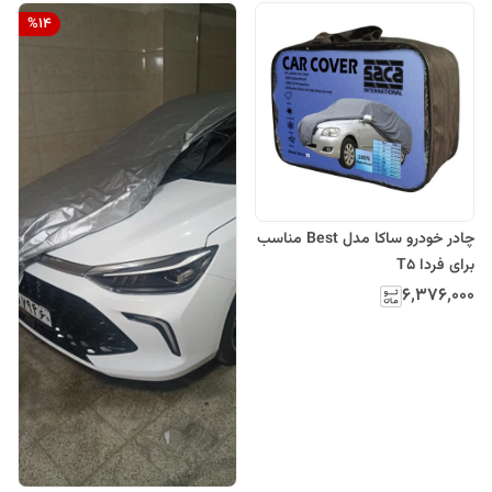
%
14
چادر خودرو ساکا مدل Best مناسب
برای فردا T5
۶٬۳۷۶٬۰۰۰