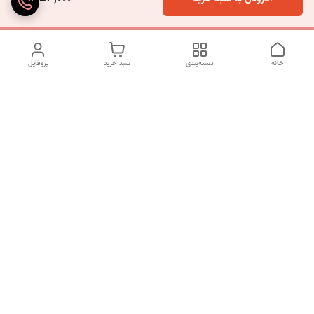
خانه
دسته‌بندی
سبد خرید
پروفایل
دسترسی سریع
تماس با ما
شکایات
درباره ما
قوانین و مقررات
سیاست حریم خصوصی
شماره تماس
09120511265
آدرس ایمیل
mahsasharahi1397@gmail.com