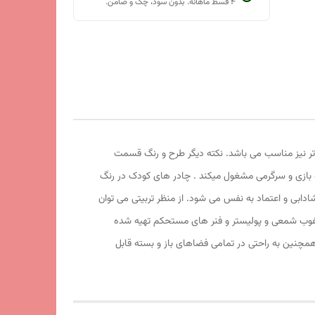
۴ قسط ماهانه. بدون سود، چک و ضامن.
130x130x سانتی متر هست ، برای کودکان تا سنین بالاتر نیز مناسب می باشد. نکته دیگر طرح و رنگ قسمت
 بازی و سرگرمی مشغول میکند . چادر های کودک در رنگ
شادابی و اعتماد به نفس می شود. از منظر تربیتی می توان
 مرغوب شمعی و پولیستر و فنر های مستحکم تهیه شده
چنین به راحتی در تمامی فضاهای باز و بسته قابل