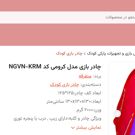
جو در محصولات
 بازی و تجهیزات پارکی کودک
چادر بازی کودک
چادر بازی مدل کرومی کد NGVN-KRM
برند:
متفرقه
دسته‌بندی
:
چادر بازی کودک
ابعاد کف چادر
:
125*125
ابعاد
:
130x130x130 سانتی‌متر
وزن
:
2000 گرم
ویژگی چادر و کلبه
:
دارای زیپ , درب یا پنجره توری
جنس ستون
:
فلز
نمایش بیشتر