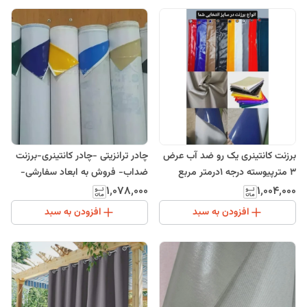
برزنت کانتینری یک رو ضد آب عرض
چادر ترانزیتی -چادر کانتینری-برزنت
3 مترپیوسته درجه 1درمتر مربع
ضداب- فروش به ابعاد سفارشی-
پارچه برزنت
۱٬۰۷۸٬۰۰۰
۱٬۰۰۴٬۰۰۰
افزودن به سبد
افزودن به سبد