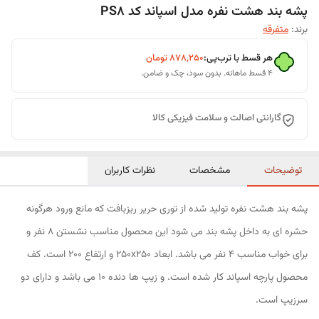
پشه بند هشت نفره مدل اسپاند کد PS8
برند:
متفرقه
هر قسط با ترب‌پی:
۸۷۸٬۲۵۰
تومان
۴ قسط ماهانه. بدون سود، چک و ضامن.
گارانتی اصالت و سلامت فیزیکی کالا
توضیحات
مشخصات
نظرات کاربران
پشه بند هشت نفره تولید شده از توری حریر ریزبافت که مانع ورود هرگونه
حشره ای به داخل پشه بند می شود این محصول مناسب نشستن 8 نفر و
برای خواب مناسب 4 نفر می باشد. ابعاد 250x250 و ارتفاع 200 است. کف
محصول پارچه اسپاند کار شده است. و زیپ ها دنده 10 می باشد و دارای دو
سرزیپ است.