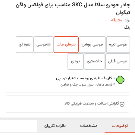
چادر خودرو ساکا مدل SKC مناسب برای فولکس واگن
تیگوان
برند:
متفرقه
رنگ
طوسی تیره
طوسی روشن
نقره‌ای مات
طوسی
نقره ای
طوسی فیلی
خاکستری
دودی
امکان قسط‌بندی برحسب اعتبار ترب‌پی
۴ قسط ماهانه. بدون سود، چک و ضامن.
گارانتی اصالت و سلامت فیزیکی کالا
توضیحات
مشخصات
نظرات کاربران