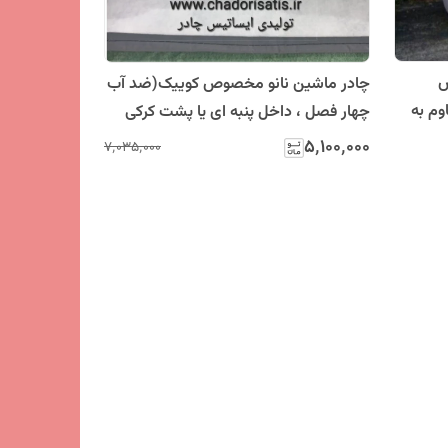
ص
چادر ماشین نانو مخصوص کوییک(ضد آب
وم به
چهار فصل ، داخل پنبه ای یا پشت کرکی
ضدخش)( و 2 سال ضمانت مقاومت در
۵٬۱۰۰٬۰۰۰
۷٬۰۳۵٬۰۰۰
آفتاب م