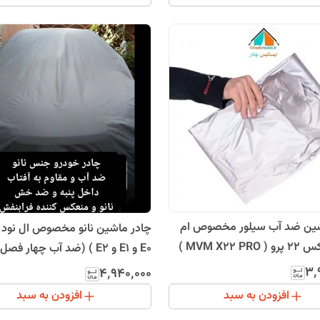
چادر ماشین ضد آب سیلور مخصوص ام
وی ام ایکس 22 پرو ( MVM X22 PRO )
E0 و E1 و E2 ) (ضد آب چهار ف
عی یا پشت نقره)(چهار فصل و
پنبه و ضد خش و مقاوم به افتاب ب
۳٬
۴٬۹۴۰٬۰۰۰
 آفتاب ، سبک
ضمانت)
افزودن به سبد
افزودن به سبد