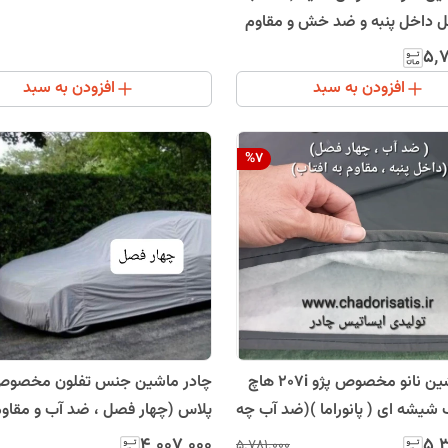
 داخل پنبه و ضد خش و مقاوم
 با ضمانت)
۵٬
افزودن به سبد
افزودن به سبد
%
7
چادر ماشین جنس تفلون مخصوص 
چادر ماشین نانو مخصوص پژو 207i هاچ
پلاس (چهار فصل ، ضد آب و مقاوم
یشه ای ( پانوراما )(ضد آب چه
آفتاب)
۴٬۰۰۷٬۰۰۰
۵٬
۵٬۷۸۱٬۰۰۰