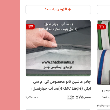
افزودن به سبد
%
14
%
17
چادر ماشین نانو مخصوص کی ام سی
ایگل (KMC Eagle)(ضد آب چهارفصل ،
صوص
داخل پنبه ای یا پشت کرکی ضدخش)
۵٬۵۷۵٬۰۰۰
، ضد
۶٬۵۱۰٬۰۰۰
د)
۴٬۰۲۰٬۰۰۰