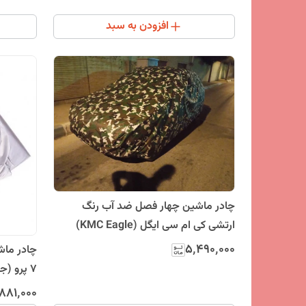
افزودن به سبد
چادر ماشین چهار فصل ضد آب رنگ
ارتشی کی ام سی ایگل (KMC Eagle)
۵٬۴۹۰٬۰۰۰
چادر ما
7 پرو (
فصل و مق
۸۸۱٬۰۰۰