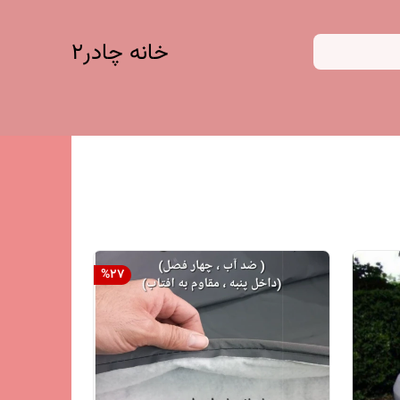
خانه چادر۲
%
27