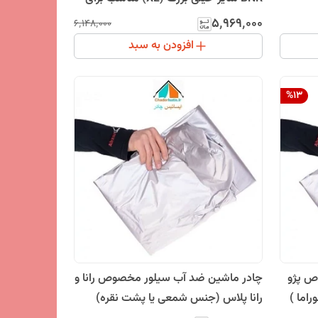
دنا، دنا پلاس
۵٬۹۶۹٬۰۰۰
۶٬۱۴۸٬۰۰۰
افزودن به سبد
%
13
ص پژو
چادر ماشین ضد آب سیلور مخصوص رانا و
راما )
رانا پلاس (جنس شمعی یا پشت نقره)