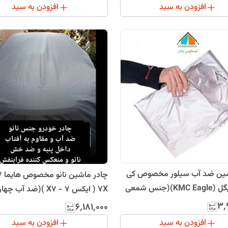
افزودن به سبد
افزودن به سبد
شین ضد آب سیلور مخصوص کی
ام سی ایگل (KMC Eagle)(جنس شمعی
7X ( ایکس 7 - X7 )(ضد آب
قره)(چهار فصل و مقاوم به آفتاب
داخل پنبه و ضد خش و مقاوم به اف
۳٬
۶٬۱۸۱٬۰۰۰
 کم حجم)
ضمانت)
افزودن به سبد
افزودن به سبد