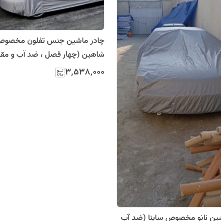
چادر ماشین جنس تفلون مخصو
شاهین (چهار فصل ، ضد آب و مقا
آفتاب)
۳٬۵۳۸٬۰۰۰
چادر ماشین نانو مخصوص ساینا (ضد آب