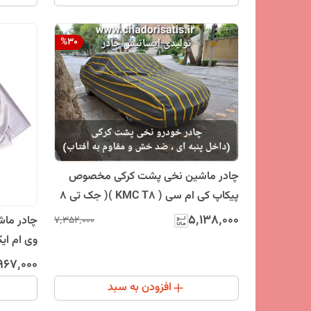
%
30
چادر ماشین نخی پشت کرکی مخصوص
پیکاپ کی ام سی ( KMC T8 )( جک تی 8
)(داخل پنبه ای، ضد خش و مقاوم به
۵٬۱۳۸٬۰۰۰
۷٬۳۵۲٬۰۰۰
آفتاب)
(جنس شم
۹۶۷٬۰۰۰
مقاوم به
افزودن به سبد