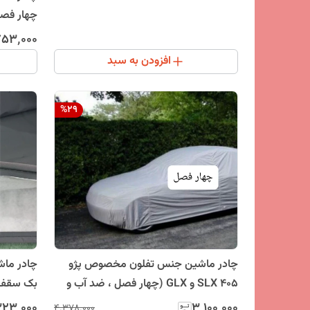
چهار فصل
به افتاب
۷۵۳٬۰۰۰
افزودن به سبد
%
29
چادر ماشین جنس تفلون مخصوص پژو
405 SLX و GLX (چهار فصل ، ضد آب و
بک سقف ش
مقاوم به آفتاب)
۳٬۱۰۰٬۰۰۰
۳۲۳٬۰۰۰
۴٬۳۷۸٬۰۰۰