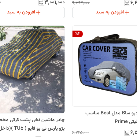
(جنس شمعی یا پشت نقره)(چهار 
خل پنبه و ضد خش-آب گریز و
۳٬۰۰۱٬۰۰۰
۶٬
۰
۹٬۳۹۴٬۰۰۰
مقاوم به آفتاب ، س
خاک)
افزودن به سبد
افزودن به سبد
%
2
چادر خودرو ساکا مدل Best مناسب
چادر ماشین نخی پشت کرکی مخ
 Prime
پژو پارس تی یو فایو ( 
۶٬
۶٬۷۲۵٬۰۰۰