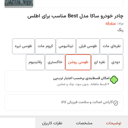
چادر خودرو ساکا مدل Best مناسب برای اطلس
برند:
متفرقه
رنگ
نقره‌ای مات
طوسی فیلی
تیتانیومی
کروم مات
طوسی تیره
دودی
نقره ای
طوسی روشن
خاکستری
پلاتینیوم
امکان قسط‌بندی برحسب اعتبار ترب‌پی
۴ قسط ماهانه. بدون سود، چک و ضامن.
گارانتی اصالت و سلامت فیزیکی کالا
توضیحات
مشخصات
نظرات کاربران