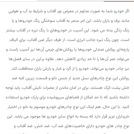
اگر خودرو شما به صورت مداوم در معرض نور آفتاب و شرایط بد آب و هوایی
مانند برف و باران باشد، این امر منجر به آفتاب سوختگی رنگ خودروها و یا
زنگ زدگی بدنه می شود. این آسیب در خودروهای با رنگ تیره در آفتاب بیشتر
است. چون رنگ تیره جاذب انرژی است. از طرف دیگر ضرر آفتاب، برای الیاف
پارچه ای روکش صندلی خودروها یا روکش های چرمی آن ها نیز آسیب زاست و
می تواند عمر آن ها را تا حد زیادی کاهش دهد. علاوه بر این در سایر فصل ها
نیز چادر خودرو می تواند، خودرو را از گرد و غبار و بارش باران محافظت کند.
روکش این نوع چادرهای نسل جدید از جنس نانو و قسمت زیرین لایه ضد
خش پشت کرک هستند، برای در امان ماندن از مضرات تابش آفتاب، باید توجه
داشته باشید که تا حد امکان از فضاهای سرپوشیده برای پارک خودرو استفاده
کنید. با این حال، هم اینک این نوع چادرهای خودرو موسوم به نانو در اختیار
خریداران عزیز قرار دارد که بسته به انواع سایز خودرو ها موجود می باشد. این
نوع چادر های خودرو دارای خاصیت های ضد آب، ضد خش، ضد آفتاب و