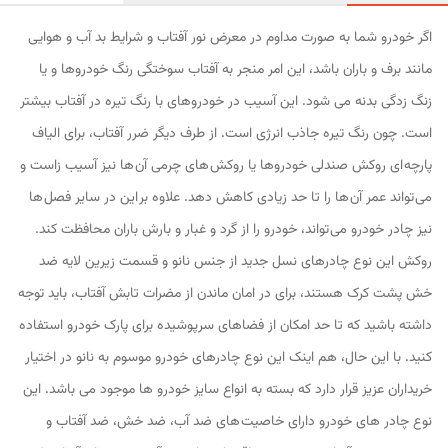
اگر خودرو شما به صورت مداوم در معرض نور آفتاب و شرایط بد آب و هوایی
مانند برف و باران باشد، این امر منجر به آفتاب سوختگی رنگ خودروها و یا
زنگ زدگی بدنه می شود. این آسیب در خودروهای با رنگ تیره در آفتاب بیشتر
است. چون رنگ تیره جاذب انرژی است. از طرف دیگر ضرر آفتاب، برای الیاف
پارچه ای روکش صندلی خودروها یا روکش های چرمی آن ها نیز آسیب زاست و
می تواند عمر آن ها را تا حد زیادی کاهش دهد. علاوه بر این در سایر فصل ها
نیز چادر خودرو می تواند، خودرو را از گرد و غبار و بارش باران محافظت کند.
روکش این نوع چادرهای نسل جدید از جنس نانو و قسمت زیرین لایه ضد
خش پشت کرک هستند، برای در امان ماندن از مضرات تابش آفتاب، باید توجه
داشته باشید که تا حد امکان از فضاهای سرپوشیده برای پارک خودرو استفاده
کنید. با این حال، هم اینک این نوع چادرهای خودرو موسوم به نانو در اختیار
خریداران عزیز قرار دارد که بسته به انواع سایز خودرو ها موجود می باشد. این
نوع چادر های خودرو دارای خاصیت های ضد آب، ضد خش، ضد آفتاب و