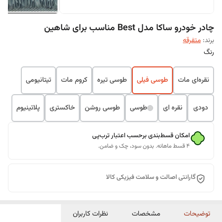
چادر خودرو ساکا مدل Best مناسب برای شاهین
برند:
متفرقه
رنگ
نقره‌ای مات
طوسی فیلی
طوسی تیره
کروم مات
تیتانیومی
دودی
نقره ای
طوسی
طوسی روشن
خاکستری
پلاتینیوم
امکان قسط‌بندی برحسب اعتبار ترب‌پی
۴ قسط ماهانه. بدون سود، چک و ضامن.
گارانتی اصالت و سلامت فیزیکی کالا
توضیحات
مشخصات
نظرات کاربران