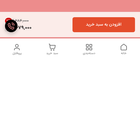
۶٬۲۸۴٬۰۰۰
9
%
افزودن به سبد خرید
5,679,000
خانه
دسته‌بندی
سبد خرید
پروفایل
دسترسی سریع
تماس با ما
شکایات
درباره ما
قوانین و مقررات