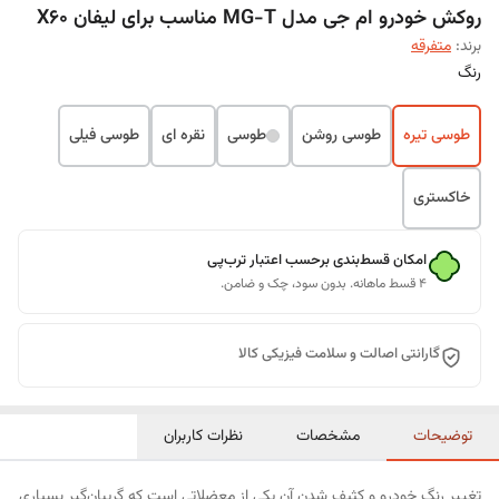
روکش خودرو ام جی مدل MG-T مناسب برای لیفان X60
برند:
متفرقه
رنگ
طوسی تیره
طوسی روشن
طوسی
نقره ای
طوسی فیلی
خاکستری
امکان قسط‌بندی برحسب اعتبار ترب‌پی
۴ قسط ماهانه. بدون سود، چک و ضامن.
گارانتی اصالت و سلامت فیزیکی کالا
توضیحات
مشخصات
نظرات کاربران
تغییر رنگ خودرو و کثیف شدن آن یکی از معضلاتی است که گریبان‌گیر بسیاری