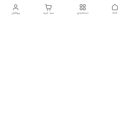
خانه
دسته‌بندی
سبد خرید
پروفایل
دسترسی سریع
تماس با ما
شکایات
درباره ما
قوانین و مقررات
سیاست حریم خصوصی
برای پیگیری سفارش ها از ساعت 10 الی 16 روزهای غیر تعطیل با شماره
09910857213 تماس بگیرید
شماره تماس
09197499400