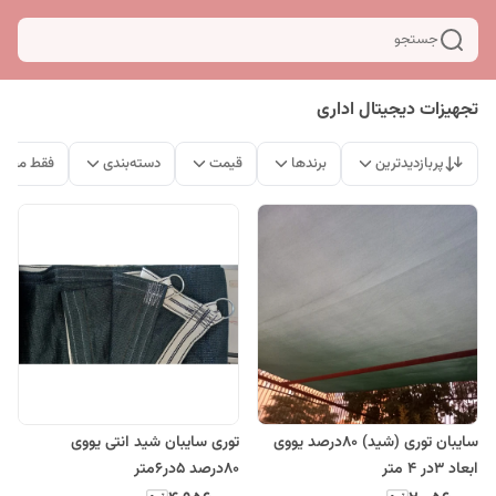
جستجو
تجهیزات دیجیتال اداری
پربازدیدترین
برندها
قیمت
دسته‌بندی
فقط محصو
سایبان توری (شید) 80درصد یووی
توری سایبان شید انتی یووی
ابعاد 3در 4 متر
80درصد 5در6متر