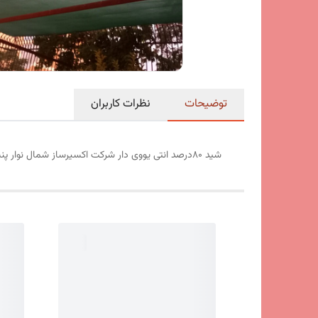
توضیحات
نظرات کاربران
شید ۸۰درصد انتی یووی دار شرکت اکسیرساز شمال نوار پنبه ای سه خط ۴.۵ سانتی متری حلقه فلزی جوشی دوخته شده به فاصله هر یک متر سه دوخت محکم و عالی با نخ محکم ابعاد۳ متر در ۴ متر