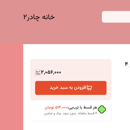
خانه چادر۲
سایبان توری (شید) 80درصد یووی ابعاد 3در 4
2,056,000
افزودن به سبد خرید
هر قسط با ترب‌پی:
۵۱۴٬۰۰۰
تومان
۴ قسط ماهانه. بدون سود، چک و ضامن.