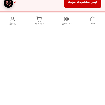
ناموجود
دیدن محصولات مرتبط
خانه
دسته‌بندی
سبد خرید
پروفایل
دسترسی سریع
تماس با ما
شکایات
درباره ما
قوانین و مقررات
سیاست حریم خصوصی
شماره تماس
09120511265
آدرس ایمیل
mahsasharahi1397@gmail.com