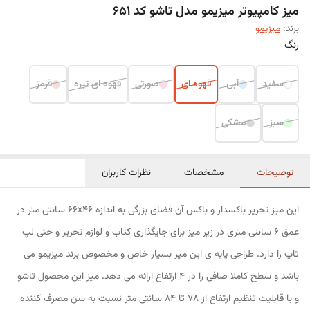
میز کامپیوتر میزیمو مدل تاشو کد 651
برند:
میزیمو
رنگ
سفید
آبی
قهوه ای
صورتی
قهوه ای تیره
قرمز
سبز
مشکی
توضیحات
مشخصات
نظرات کاربران
این میز تحریر باکسدار و باکس آن فضای بزرگی به اندازه 66x46 سانتی متر در
عمق 6 سانتی متری در زیر میز برای جایگذاری کتاب و لوازم تحریر و حتی لپ
تاپ را دارد. طراحی پایه ی این میز بسیار خاص و مخصوص برند میزیمو می
باشد و سطح کاملا صافی را در 4 ارتفاع ارائه می دهد. میز این محصول تاشو
و با قابلیت تنظیم ارتفاع از 78 تا 84 سانتی متر نسبت به سن مصرف کننده