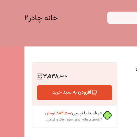
خانه چادر۲
3,538,000
افزودن به سبد خرید
هر قسط با ترب‌پی:
۸۸۴٬۵۰۰
تومان
۴ قسط ماهانه. بدون سود، چک و ضامن.