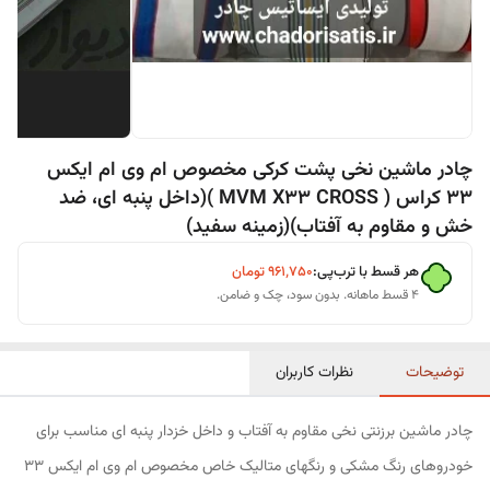
چادر ماشین نخی پشت کرکی مخصوص ام وی ام ایکس
33 کراس ( MVM X33 CROSS )(داخل پنبه ای، ضد
خش و مقاوم به آفتاب)(زمینه سفید)
هر قسط با ترب‌پی:
۹۶۱٬۷۵۰
تومان
۴ قسط ماهانه. بدون سود، چک و ضامن.
توضیحات
نظرات کاربران
چادر ماشین برزنتی نخی مقاوم به آفتاب و داخل خزدار پنبه ای مناسب برای
خودروهای رنگ مشکی و رنگهای متالیک خاص مخصوص ام وی ام ایکس 33