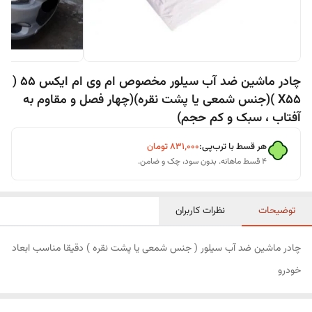
چادر ماشین ضد آب سیلور مخصوص ام وی ام ایکس 55 (
X55 )(جنس شمعی یا پشت نقره)(چهار فصل و مقاوم به
آفتاب ، سبک و کم حجم)
هر قسط با ترب‌پی:
۸۳۱٬۰۰۰
تومان
۴ قسط ماهانه. بدون سود، چک و ضامن.
توضیحات
نظرات کاربران
چادر ماشین ضد آب سیلور ( جنس شمعی یا پشت نقره ) دقیقا مناسب ابعاد
خودرو