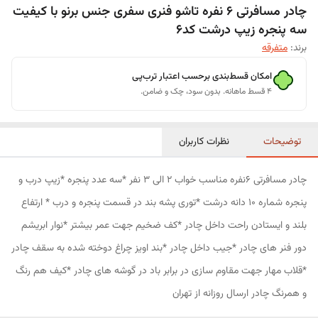
چادر مسافرتی 6 نفره تاشو فنری سفری جنس برنو با کیفیت
سه پنجره زیپ درشت کد6
برند:
متفرقه
امکان قسط‌بندی برحسب اعتبار ترب‌پی
۴ قسط ماهانه. بدون سود، چک و ضامن.
توضیحات
نظرات کاربران
چادر مسافرتی 6نفره مناسب خواب 2 الی 3 نفر *سه عدد پنجره *زیپ درب و
پنجره شماره 10 دانه درشت *توری پشه بند در قسمت پنجره و درب * ارتفاع
بلند و ایستادن راحت داخل چادر *کف ضخیم جهت عمر بیشتر *نوار ابریشم
دور فنر های چادر *جیب داخل چادر *بند اویز چراغ دوخته شده به سقف چادر
*قلاب مهار جهت مقاوم سازی در برابر باد در گوشه های چادر *کیف هم رنگ
و همرنگ چادر ارسال روزانه از تهران