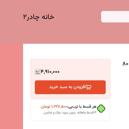
خانه چادر۲
توری سایبان شید، 8در7.30، دوخت درجه1، 80
4,910,000
افزودن به سبد خرید
هر قسط با ترب‌پی:
۱٬۲۲۷٬۵۰۰
تومان
۴ قسط ماهانه. بدون سود، چک و ضامن.