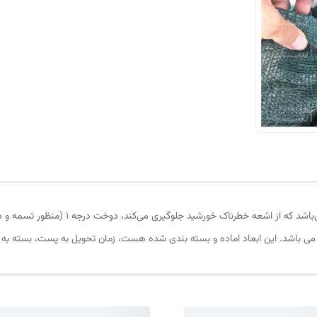
توری شید، به ابعاد 8 در 7.30 ، 80 درصد انتی
د. این ابعاد اماده و بسته بندی شده هست، زمان تحویل به پست، بسته به زمان ثبت سفارش،