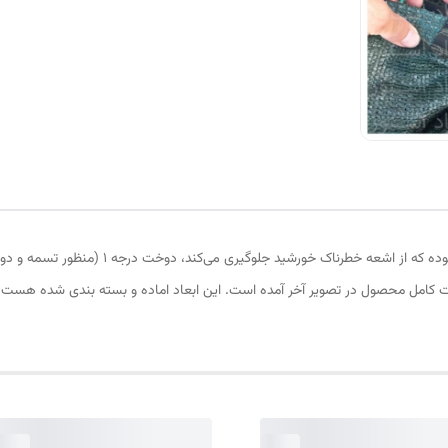
توری سایبان شید، 2در6، با 80 درصد تراکم، انتی ی
کامل محصول در تصویر آخر آمده است. این ابعاد اماده و بسته بندی شده هست، ز