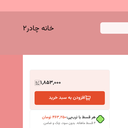
خانه چادر۲
1,853,000
افزودن به سبد خرید
هر قسط با ترب‌پی:
۴۶۳٬۲۵۰
تومان
۴ قسط ماهانه. بدون سود، چک و ضامن.