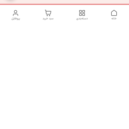
خانه
دسته‌بندی
سبد خرید
پروفایل
دسترسی سریع
تماس با ما
شکایات
درباره ما
قوانین و مقررات
سیاست حریم خصوصی
شماره تماس
09120511265
آدرس ایمیل
mahsasharahi1397@gmail.com