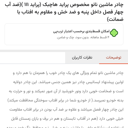
چادر ماشین نانو مخصوص پراید هاچبک (پراید 111 )(ضد آب
چهار فصل داخل پنبه و ضد خش و مقاوم به افتاب با
ضمانت)
امکان قسط‌بندی برحسب اعتبار ترب‌پی
۴ قسط ماهانه. بدون سود، چک و ضامن.
توضیحات
نظرات کاربران
چادر ماشین نانو تمام ویژگی های یک چادر خوب را همزمان با هم دارد و
اولین پیشنهاد ایساتیس چادر نیز همین جنس میباشد. این چادر دولایه
است و ضخامت خوبی دارد ونور خورشید از آن عبور نمیکند و نور و حرارت به
بدنه خودرو نمیرسد.( از خودرو شما در برابر افتاب سوختگی محافظت میکند)
این چادر چهار فصل میباشد و علاوه بر ضد آب بودن در برابر افتاب مقاومت
خیلی خوبی دارد (هم در آفتاب تابستان و هم در برف و باران زمستان قابل