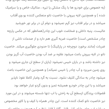
استفاده است) لایه داخی با داشتن پنبه ی خیلی نرم محافظ رنگ خودرو بوده
(به خصوص برای خودرو ها با رنگ مشکی یا تیره ، متالیک خاص و یا سرامیک
شده ) و همچنین لایه بیرونی با خاصیت نانو منعکس کننده یو وی آفتاب
میباشد و در برابر افتاب نیز گرم نمیشود و دوام آن در برابر نور خورشید
عالیست. پنبه داخلی و ضخامت خوب این چادر(همانطور که در عکس پارچه
چادر مشخص است) خاصیت ضربه گیری هم دارد و از صدمات ناشی از
ضربات (مانند برخورد دوچرخه در پارکینگ) تا حدودی جلوگیری میکند. خاصیت
نانو در لایه بیرونی باعث میشود علاوه بر ضد آب بودن خاصیت آب گریز بودن
نیز داشته باشد و در باران خیس نمیشود (باران از سطح ان جاری میشود و
روی زمین میریزد و آب چادر را خیس نمیکند) و همچنین این خاصیت باعث
میشود چادر به سادگی کثیف نشود. نسبت به گرد وغبار کاملا نفوذ ناپذیر
میباشد و با این چادر خودرو همیشه تمیز و بدون گردو غبار خواهد بود
فضولات پرندگان ازسطح آن به راحتی با اب تنها شسته میشوند و در این مورد
نیز خاصیت نانو کمک کننده است. این چادر همراه با کیف و یا کاور مخصوص