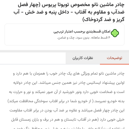
چادر ماشین نانو مخصوص تویوتا پریوس (چهار فصل
ضدآب و مقاوم به آفتاب - داخل پنبه و ضد خش - آب
گریز و ضد گردوخاک)
امکان قسط‌بندی برحسب اعتبار ترب‌پی
۴ قسط ماهانه. بدون سود، چک و ضامن.
توضیحات
نظرات کاربران
چادر ماشین نانو تمام ویژگی های یک چادر خوب را همزمان با هم دارد و
اولین پیشنهاد ایساتیس چادر نیز همین جنس میباشد. این چادر دولایه
است و ضخامت خوبی دارد ونور خورشید از آن عبور نمیکند و نور و حرارت به
بدنه خودرو نمیرسد.( از خودرو شما در برابر افتاب سوختگی محافظت میکند)
این چادر چهار فصل میباشد و علاوه بر ضد آب بودن در برابر افتاب مقاومت
خیلی خوبی دارد (هم در آفتاب تابستان و هم در برف و باران زمستان قابل