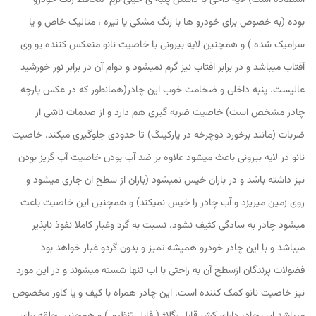
استفاده است) لایه داخی با داشتن پنبه ی خیلی نرم محافظ رنگ خودرو
بوده (به خصوص برای خودرو ها با رنگ مشکی یا تیره ، متالیک خاص و یا
سرامیک شده ) و همچنین لایه بیرونی با خاصیت نانو منعکس کننده یو وی
آفتاب میباشد و در برابر افتاب نیز گرم نمیشود و دوام آن در برابر نور خورشید
عالیست. پنبه داخلی و ضخامت خوب این چادر(همانطور که در عکس پارچه
چادر مشخص است) خاصیت ضربه گیری هم دارد و از صدمات ناشی از
ضربات (مانند برخورد دوچرخه در پارکینگ) تا حدودی جلوگیری میکند. خاصیت
نانو در لایه بیرونی باعث میشود علاوه بر ضد آب بودن خاصیت آب گریز بودن
نیز داشته باشد و در باران خیس نمیشود (باران از سطح ان جاری میشود و
روی زمین میریزد و آب چادر را خیس نمیکند) و همچنین این خاصیت باعث
میشود چادر به سادگی کثیف نشود. نسبت به گرد وغبار کاملا نفوذ ناپذیر
میباشد و با این چادر خودرو همیشه تمیز و بدون گردو غبار خواهد بود
فضولات پرندگان ازسطح آن به راحتی با اب تنها شسته میشوند و در این مورد
نیز خاصیت نانو کمک کننده است. این چادر همراه با کیف و یا کاور مخصوص