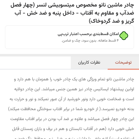
چادر ماشین نانو مخصوص میتسوبیشی لنسر (چهار فصل
ضدآب و مقاوم به آفتاب - داخل پنبه و ضد خش - آب
گریز و ضد گردوخاک)
امکان قسط‌بندی برحسب اعتبار ترب‌پی
۴ قسط ماهانه. بدون سود، چک و ضامن.
توضیحات
نظرات کاربران
چادر ماشین نانو تمام ویژگی های یک چادر خوب را همزمان با هم دارد و
اولین پیشنهاد ایساتیس چادر نیز همین جنس میباشد. این چادر دولایه
است و ضخامت خوبی دارد ونور خورشید از آن عبور نمیکند و نور و حرارت به
بدنه خودرو نمیرسد.( از خودرو شما در برابر افتاب سوختگی محافظت میکند)
این چادر چهار فصل میباشد و علاوه بر ضد آب بودن در برابر افتاب مقاومت
خیلی خوبی دارد (هم در آفتاب تابستان و هم در برف و باران زمستان قابل