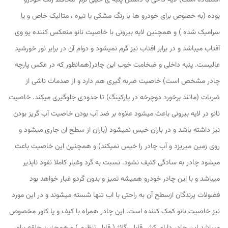
استفاده است) لایه داخی با داشتن پنبه ی خیلی نرم محافظ رنگ خودرو
بوده (به خصوص برای خودرو ها با رنگ مشکی یا تیره ، متالیک خاص و یا
سرامیک شده ) و همچنین لایه بیرونی با خاصیت نانو منعکس کننده یو وی
آفتاب میباشد و در برابر افتاب نیز گرم نمیشود و دوام آن در برابر نور خورشید
عالیست. پنبه داخلی و ضخامت خوب این چادر(همانطور که در عکس پارچه
چادر مشخص است) خاصیت ضربه گیری هم دارد و از صدمات ناشی از
ضربات (مانند برخورد دوچرخه در پارکینگ) تا حدودی جلوگیری میکند. خاصیت
نانو در لایه بیرونی باعث میشود علاوه بر ضد آب بودن خاصیت آب گریز بودن
نیز داشته باشد و در باران خیس نمیشود (باران از سطح ان جاری میشود و
روی زمین میریزد و آب چادر را خیس نمیکند) و همچنین این خاصیت باعث
میشود چادر به سادگی کثیف نشود. نسبت به گرد وغبار کاملا نفوذ ناپذیر
میباشد و با این چادر خودرو همیشه تمیز و بدون گردو غبار خواهد بود
فضولات پرندگان ازسطح آن به راحتی با اب تنها شسته میشوند و در این مورد
نیز خاصیت نانو کمک کننده است. این چادر همراه با کیف و یا کاور مخصوص