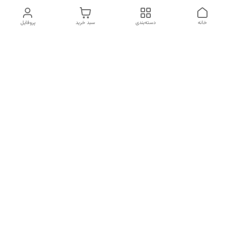
خانه
دسته‌بندی
سبد خرید
پروفایل
دسترسی سریع
تماس با ما
شکایات
درباره ما
قوانین و مقررات
سیاست حریم خصوصی
برای پیگیری سفارش ها از ساعت 10 الی 16 روزهای غیر تعطیل با شماره
09910857213 تماس بگیرید
شماره تماس
09197499400