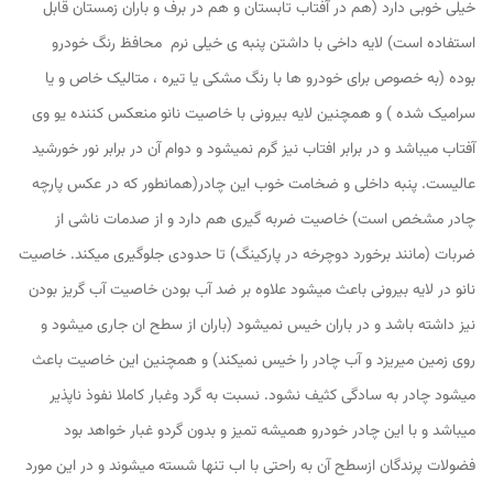
خیلی خوبی دارد (هم در آفتاب تابستان و هم در برف و باران زمستان قابل
استفاده است) لایه داخی با داشتن پنبه ی خیلی نرم محافظ رنگ خودرو
بوده (به خصوص برای خودرو ها با رنگ مشکی یا تیره ، متالیک خاص و یا
سرامیک شده ) و همچنین لایه بیرونی با خاصیت نانو منعکس کننده یو وی
آفتاب میباشد و در برابر افتاب نیز گرم نمیشود و دوام آن در برابر نور خورشید
عالیست. پنبه داخلی و ضخامت خوب این چادر(همانطور که در عکس پارچه
چادر مشخص است) خاصیت ضربه گیری هم دارد و از صدمات ناشی از
ضربات (مانند برخورد دوچرخه در پارکینگ) تا حدودی جلوگیری میکند. خاصیت
نانو در لایه بیرونی باعث میشود علاوه بر ضد آب بودن خاصیت آب گریز بودن
نیز داشته باشد و در باران خیس نمیشود (باران از سطح ان جاری میشود و
روی زمین میریزد و آب چادر را خیس نمیکند) و همچنین این خاصیت باعث
میشود چادر به سادگی کثیف نشود. نسبت به گرد وغبار کاملا نفوذ ناپذیر
میباشد و با این چادر خودرو همیشه تمیز و بدون گردو غبار خواهد بود
فضولات پرندگان ازسطح آن به راحتی با اب تنها شسته میشوند و در این مورد