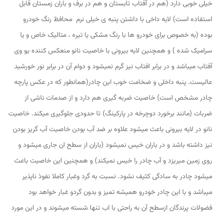
خیلی خوبی دارد (هم در آفتاب تابستان و هم در برف و باران زمستان قابل
استفاده است) لایه داخی با داشتن پنبه ی خیلی نرم محافظ رنگ خودرو
بوده (به خصوص برای خودرو ها با رنگ مشکی یا تیره ، متالیک خاص و یا
سرامیک شده ) و همچنین لایه بیرونی با خاصیت نانو منعکس کننده یو وی
آفتاب میباشد و در برابر افتاب نیز گرم نمیشود و دوام آن در برابر نور خورشید
عالیست. پنبه داخلی و ضخامت خوب این چادر(همانطور که در عکس پارچه
چادر مشخص است) خاصیت ضربه گیری هم دارد و از صدمات ناشی از
ضربات (مانند برخورد دوچرخه در پارکینگ) تا حدودی جلوگیری میکند. خاصیت
نانو در لایه بیرونی باعث میشود علاوه بر ضد آب بودن خاصیت آب گریز بودن
نیز داشته باشد و در باران خیس نمیشود (باران از سطح ان جاری میشود و
روی زمین میریزد و آب چادر را خیس نمیکند) و همچنین این خاصیت باعث
میشود چادر به سادگی کثیف نشود. نسبت به گرد وغبار کاملا نفوذ ناپذیر
میباشد و با این چادر خودرو همیشه تمیز و بدون گردو غبار خواهد بود
فضولات پرندگان ازسطح آن به راحتی با اب تنها شسته میشوند و در این مورد