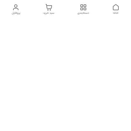
خانه
دسته‌بندی
سبد خرید
پروفایل
دسترسی سریع
تماس با ما
شکایات
درباره ما
قوانین و مقررات
سیاست حریم خصوصی
برای پیگیری سفارش ها از ساعت 10 الی 16 روزهای غیر تعطیل با شماره
09910857213 تماس بگیرید
شماره تماس
09197499400