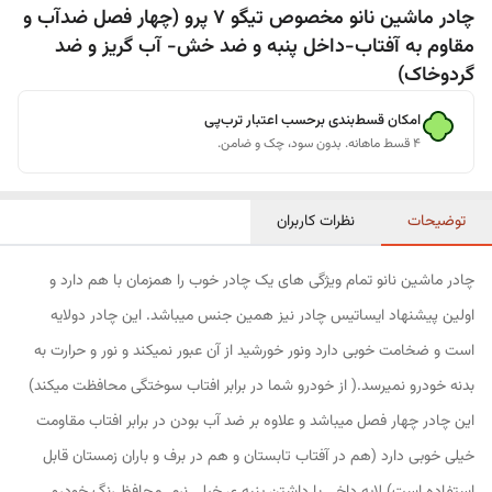
چادر ماشین نانو مخصوص تیگو 7 پرو (چهار فصل ضدآب و
مقاوم به آفتاب-داخل پنبه و ضد خش- آب گریز و ضد
گردوخاک)
امکان قسط‌بندی برحسب اعتبار ترب‌پی
۴ قسط ماهانه. بدون سود، چک و ضامن.
توضیحات
نظرات کاربران
چادر ماشین نانو تمام ویژگی های یک چادر خوب را همزمان با هم دارد و
اولین پیشنهاد ایساتیس چادر نیز همین جنس میباشد. این چادر دولایه
است و ضخامت خوبی دارد ونور خورشید از آن عبور نمیکند و نور و حرارت به
بدنه خودرو نمیرسد.( از خودرو شما در برابر افتاب سوختگی محافظت میکند)
این چادر چهار فصل میباشد و علاوه بر ضد آب بودن در برابر افتاب مقاومت
خیلی خوبی دارد (هم در آفتاب تابستان و هم در برف و باران زمستان قابل