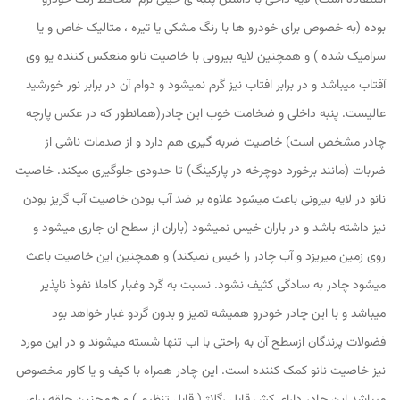
استفاده است) لایه داخی با داشتن پنبه ی خیلی نرم محافظ رنگ خودرو
بوده (به خصوص برای خودرو ها با رنگ مشکی یا تیره ، متالیک خاص و یا
سرامیک شده ) و همچنین لایه بیرونی با خاصیت نانو منعکس کننده یو وی
آفتاب میباشد و در برابر افتاب نیز گرم نمیشود و دوام آن در برابر نور خورشید
عالیست. پنبه داخلی و ضخامت خوب این چادر(همانطور که در عکس پارچه
چادر مشخص است) خاصیت ضربه گیری هم دارد و از صدمات ناشی از
ضربات (مانند برخورد دوچرخه در پارکینگ) تا حدودی جلوگیری میکند. خاصیت
نانو در لایه بیرونی باعث میشود علاوه بر ضد آب بودن خاصیت آب گریز بودن
نیز داشته باشد و در باران خیس نمیشود (باران از سطح ان جاری میشود و
روی زمین میریزد و آب چادر را خیس نمیکند) و همچنین این خاصیت باعث
میشود چادر به سادگی کثیف نشود. نسبت به گرد وغبار کاملا نفوذ ناپذیر
میباشد و با این چادر خودرو همیشه تمیز و بدون گردو غبار خواهد بود
فضولات پرندگان ازسطح آن به راحتی با اب تنها شسته میشوند و در این مورد
نیز خاصیت نانو کمک کننده است. این چادر همراه با کیف و یا کاور مخصوص