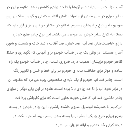
آسیب زاست و می تواند عمر آن ها را تا حد زیادی کاهش دهد. علاوه بر این در
سایر ، برای در امان ماندن از مضرات تابش آفتاب، کثیفی و گردو و خاک بر روی
خودرو ، این نوع چادرهای موسوم به نانو در اختیار خریداران عزیز قرار دارد که
بسته به انواع سایز خودرو ها موجود می باشد. این نوع چادر های خودرو
دارای خاصیت های ضد آب، ضد خش، ضد آفتاب ، ضد خاک و شست و شوی
آسان هستند. در واقع یک چادر ضدآب خودرو برای آنهایی که نگهداری و حفظ
ظاهر خودرو برایشان اهمیت دارد، ضروری است. چادر ضدآب خودرو یک راه
ساده و موثر برای حفاظت بدنه ی خودرو در برابر خط و خش و تغییر رنگ
است. چادر ضد آب خودرو از یک لایه ی مخصوص بهره می برد که مقاوت آن
در برابر نفوذ آب را تا حد زیادی بالا برده است. علاوه بر این یکی دیگر از مزایای
چادر ماشین ضد آب کاهش هزینه هایی است که برای کارواش پرداخت
می‌کنیم تا همیشه اتومبیل تمیزی داشته باشیم ، این چادر خودرو در بسته
بندی زیبای طرح چریکی ارتشی و با بسته بندی رسمی برند ام جی مکث در
درجه کیفی A+ تقدیم و ارائه عزیزان می شود.