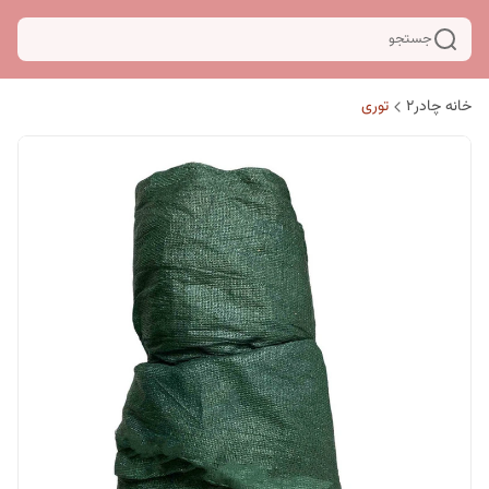
جستجو
خانه چادر۲
توری