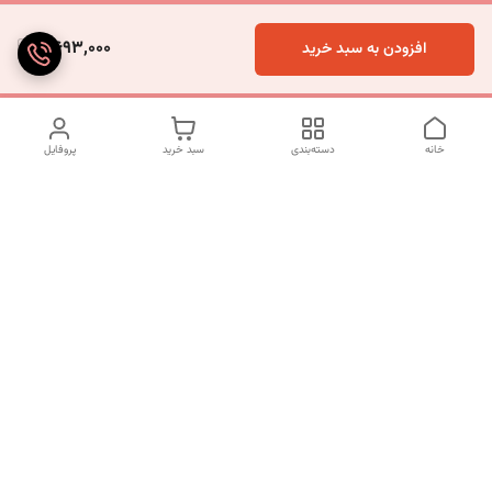
4,693,000
افزودن به سبد خرید
خانه
دسته‌بندی
سبد خرید
پروفایل
دسترسی سریع
تماس با ما
شکایات
درباره ما
قوانین و مقررات
سیاست حریم خصوصی
شماره تماس
09120511265