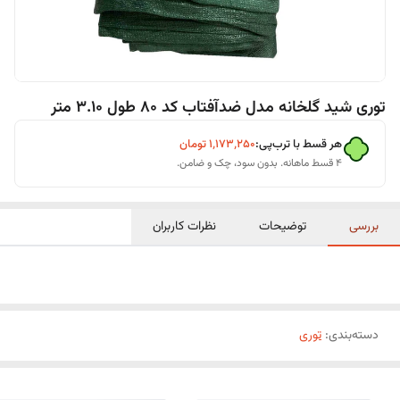
توری شید گلخانه مدل ضدآفتاب کد 80 طول 3.10 متر
هر قسط با ترب‌پی:
۱٬۱۷۳٬۲۵۰
تومان
۴ قسط ماهانه. بدون سود، چک و ضامن.
بررسی
توضیحات
نظرات کاربران
دسته‌بندی
:
توری