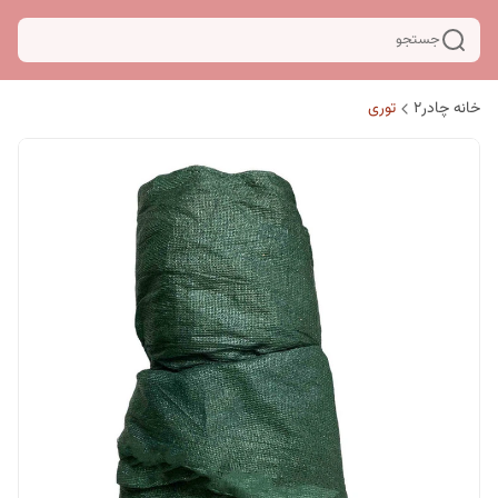
جستجو
خانه چادر۲
توری