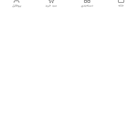
خانه
دسته‌بندی
سبد خرید
پروفایل
دسترسی سریع
تماس با ما
شکایات
درباره ما
قوانین و مقررات
سیاست حریم خصوصی
شماره تماس
09120511265
آدرس ایمیل
mahsasharahi1397@gmail.com