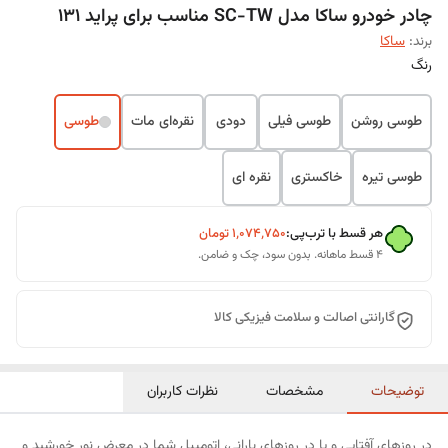
چادر خودرو ساکا مدل SC-TW مناسب برای پراید 131
برند:
ساکا
رنگ
طوسی روشن
طوسی فیلی
دودی
نقره‌ای مات
طوسی
طوسی تیره
خاکستری
نقره ای
هر قسط با ترب‌پی:
۱٬۰۷۴٬۷۵۰
تومان
۴ قسط ماهانه. بدون سود، چک و ضامن.
گارانتی اصالت و سلامت فیزیکی کالا
توضیحات
مشخصات
نظرات کاربران
در روزهای آفتابی و یا در روزهای بارانی، اتومبیل شما در معرض نور خورشید و