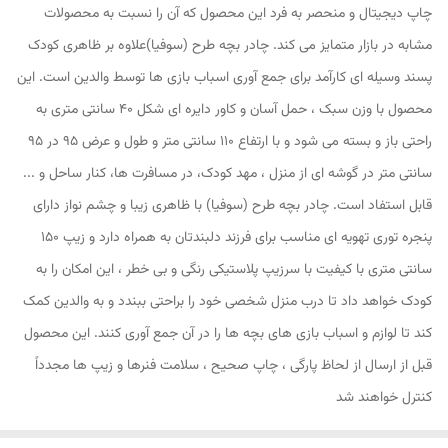
چاپ دیجیتال و منحصر به فرد این محصول که آن را نسبت به محصولات
مشابه در بازار متمایز می کند. چادر بچه طرح (سوفیا)علاوه بر ظاهری کودک
پسند وسیله ای کارآمد برای جمع آوری اسباب بازی ها توسط والدین است. این
محصول با وزن سبک ، حمل آسان و کاور دایره ای شکل 40 سانتی متری به
راحتی باز و بسته می شود و با ارتفاع 110 سانتی متر و طول و عرض 95 در 95
سانتی متر در گوشه ای از منزل ، مهد کودک، در مسافرت ها، کنار ساحل و ...
قابل استفاد است. چادر بچه طرح (سوفیا) با ظاهری زیبا و چشم نواز دارای
پنجره توری تهویه ای مناسب برای فرزند دلبندتان به همراه دارد و زیپ 150
سانتی متری با کیفیت با سرزیپ پلاستیکی رنگی و بی خطر ، این امکان را به
کودک خواهد داد تا درب منزل شخصی خود را براحتی ببندد و به والدین کمک
کند تا لوازم و اسباب بازی های بچه ها را در آن جمع آوری کنند. این محصول
قبل از ارسال از لحاظ پارگی ، چاپ صحیح ، سلامت فنرها و زیپ ها مجدداً
کنترل خواهند شد