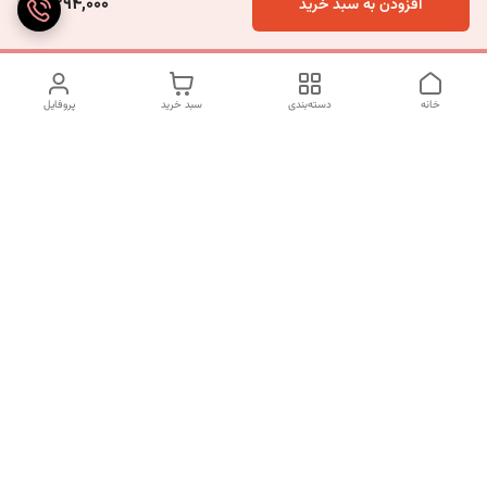
2,294,000
افزودن به سبد خرید
خانه
دسته‌بندی
سبد خرید
پروفایل
دسترسی سریع
تماس با ما
شکایات
درباره ما
قوانین و مقررات
سیاست حریم خصوصی
شماره تماس
09120511265
آدرس ایمیل
mahsasharahi1397@gmail.com