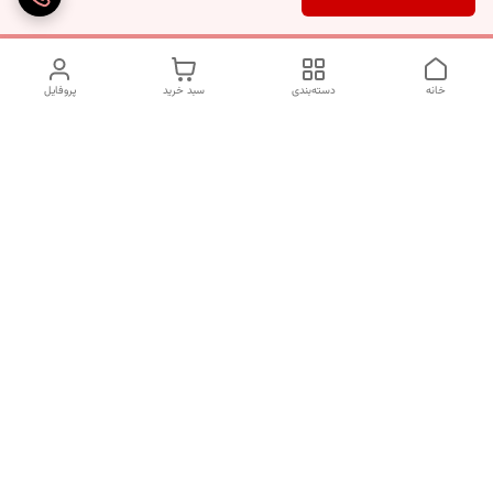
خانه
دسته‌بندی
سبد خرید
پروفایل
دسترسی سریع
تماس با ما
شکایات
درباره ما
قوانین و مقررات
سیاست حریم خصوصی
برای پیگیری سفارش ها از ساعت 10 الی 16 روزهای غیر تعطیل با شماره