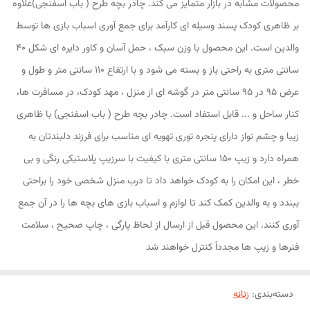
محصولات مشابه در بازار متمایز می کند. چادر بچه طرح ( باب اسفنجی)علاوه
بر ظاهری کودک پسند وسیله ای کارآمد برای جمع آوری اسباب بازی ها توسط
والدین است. این محصول با وزن سبک ، حمل آسان و کاور دایره ای شکل 40
سانتی متری به راحتی باز و بسته می شود و با ارتفاع 110 سانتی متر و طول و
عرض 95 در 95 سانتی متر در گوشه ای از منزل ، مهد کودک، در مسافرت ها،
کنار ساحل و ... قابل استفاد است. چادر بچه طرح ( باب اسفنجی) با ظاهری
زیبا و چشم نواز دارای پنجره توری تهویه ای مناسب برای فرزند دلبندتان به
همراه دارد و زیپ 150 سانتی متری با کیفیت با سرزیپ پلاستیکی رنگی و بی
خطر ، این امکان را به کودک خواهد داد تا درب منزل شخصی خود را براحتی
ببندد و به والدین کمک کند تا لوازم و اسباب بازی های بچه ها را در آن جمع
آوری کنند. این محصول قبل از ارسال از لحاظ پارگی ، چاپ صحیح ، سلامت
فنرها و زیپ ها مجدداً کنترل خواهند شد
دسته‌بندی
:
زنانه