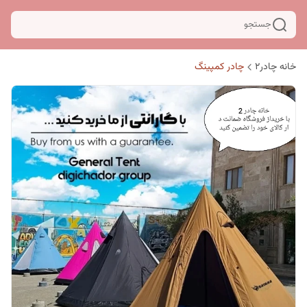
جستجو
خانه چادر۲
چادر کمپینگ