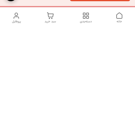
خانه
دسته‌بندی
سبد خرید
پروفایل
دسترسی سریع
تماس با ما
شکایات
درباره ما
قوانین و مقررات
سیاست حریم خصوصی
شماره تماس
09120511265
آدرس ایمیل
mahsasharahi1397@gmail.com