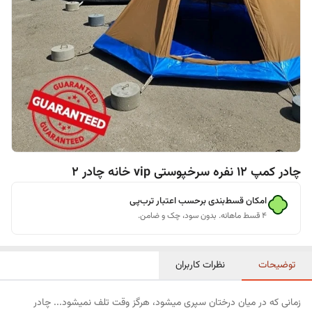
چادر کمپ ۱۲ نفره سرخپوستی vip خانه چادر 2
امکان قسط‌بندی برحسب اعتبار ترب‌پی
۴ قسط ماهانه. بدون سود، چک و ضامن.
توضیحات
نظرات کاربران
زمانی که در میان درختان سپری میشود، هرگز وقت تلف نمیشود... چادر