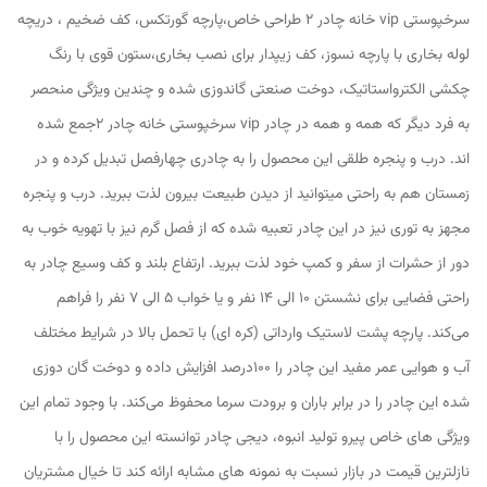
سرخپوستی vip خانه چادر 2 طراحی خاص،پارچه گورتکس، کف ضخیم ، دریچه
لوله بخاری با پارچه نسوز، کف زیپدار برای نصب بخاری،ستون قوی با رنگ
چکشی الکترواستاتیک، دوخت صنعتی گاندوزی شده و چندین ویژگی منحصر
به فرد دیگر که همه و همه در چادر vip سرخپوستی خانه چادر 2جمع شده
اند. درب و پنجره طلقی این محصول را به چادری چهارفصل تبدیل کرده و در
زمستان هم به راحتی میتوانید از دیدن طبیعت بیرون لذت ببرید. درب و پنجره
مجهز به توری نیز در این چادر تعبیه شده که از فصل گرم نیز با تهویه خوب به
دور از حشرات از سفر و کمپ خود لذت ببرید. ارتفاع بلند و کف وسیع چادر به
راحتی فضایی برای نشستن ۱۰ الی ۱۴ نفر و یا خواب ۵ الی ۷ نفر را فراهم
می‌کند. پارچه پشت لاستیک وارداتی (کره ای) با تحمل بالا در شرایط مختلف
آب و هوایی عمر مفید این چادر را ۱۰۰درصد افزایش داده و دوخت گان دوزی
شده این چادر را در برابر باران و برودت سرما محفوظ می‌کند. با وجود تمام این
ویژگی های خاص پیرو تولید انبوه، دیجی چادر توانسته این محصول را با
نازلترین قیمت در بازار نسبت به نمونه های مشابه ارائه کند تا خیال مشتریان