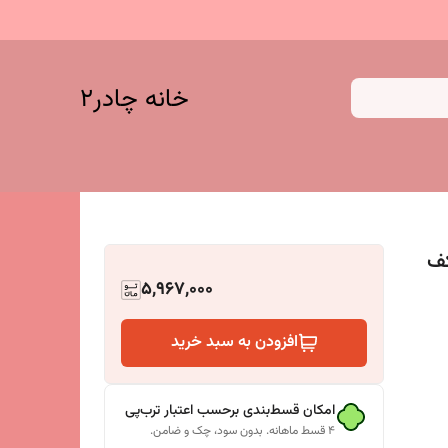
خانه چادر۲
 کف
5,967,000
افزودن به سبد خرید
امکان قسط‌بندی برحسب اعتبار ترب‌پی
۴ قسط ماهانه. بدون سود، چک و ضامن.