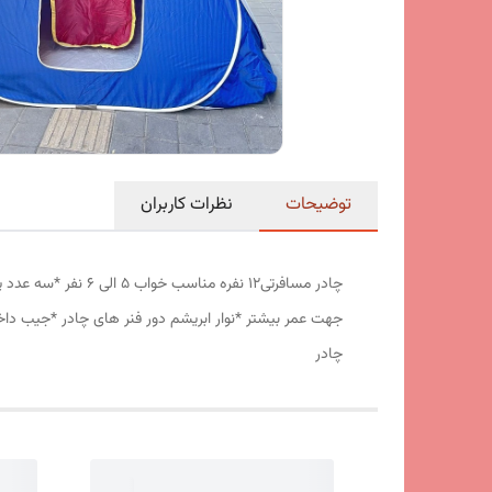
توضیحات
نظرات کاربران
جهت عمر بیشتر *نوار ابریشم دور فنر های چادر *جیب داخ
چادر