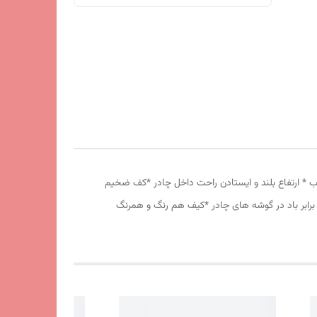
 دانه درشت *توری پشه بند در قسمت پنجره و درب * ارتفاع بلند و ایستادن راحت داخل چادر *کف ضخیم
برابر باد در گوشه های چادر *کیف هم رنگ و همرنگ