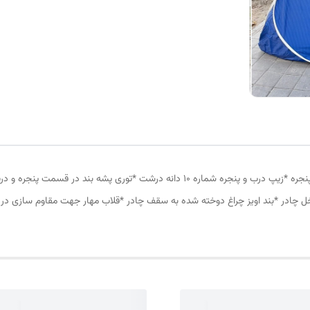
چادر مسافرتی12 نفره مناسب خواب 5 الی 6 نفر *سه عدد پنجره *زیپ درب و پنجره شماره 10
ل چادر *بند اویز چراغ دوخته شده به سقف چادر *قلاب مهار جهت مقاوم سازی در 