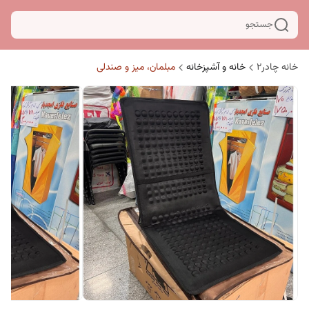
جستجو
خانه چادر۲
خانه و آشپزخانه
مبلمان، میز و صندلی