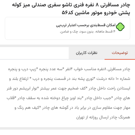
چادر مسافرتی 8 نفره فنری تاشو سفری صندلی میز کوله
پشتی خودرو موتور ماشین کد56
امکان قسط‌بندی برحسب اعتبار ترب‌پی
۴ قسط ماهانه. بدون سود، چک و ضامن.
توضیحات
نظرات کاربران
چادر مسافرتی 8نفره مناسب خواب 4نفر *سه عدد پنجره *زیپ درب و پنجره
شماره 10 دانه درشت *توری پشه بند در قسمت پنجره و درب * ارتفاع بلند و
ایستادن راحت داخل چادر *کف ضخیم جهت عمر بیشتر *نوار ابریشم دور فنر
های چادر *جیب داخل چادر *بند اویز چراغ دوخته شده به سقف چادر *قلاب
مهار جهت مقاوم سازی در برابر باد در گوشه های چادر *کیف هم رنگ و
همرنگ چادر ارسال روزانه از تهران