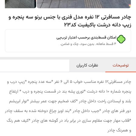
چادر مسافرتی 12 نفره مدل فنری با جنس برنو سه پنجره و
زیپ دانه درشت باکیفیت کد23
امکان قسط‌بندی برحسب اعتبار ترب‌پی
۴ قسط ماهانه. بدون سود، چک و ضامن.
توضیحات
نظرات کاربران
چادر مسافرتی12 نفره مناسب خواب 5 الی 6 نفر *سه عدد پنجره *زیپ درب و
پنجره شماره 10 دانه درشت *توری پشه بند در قسمت پنجره و درب * ارتفاع
بلند و ایستادن راحت داخل چادر *کف ضخیم جهت عمر بیشتر *نوار ابریشم
دور فنر های چادر *جیب داخل چادر *بند اویز چراغ دوخته شده به سقف چادر
*قلاب مهار جهت مقاوم سازی در برابر باد در گوشه های چادر *کیف هم رنگ
و همرنگ چادر