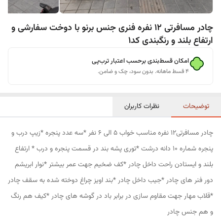
چادر مسافرتی 12 نفره فنری جنس برنو با دوخت سفارشی و
ارتفاع بلند و رنگبندی کد1
امکان قسط‌بندی برحسب اعتبار ترب‌پی
۴ قسط ماهانه. بدون سود، چک و ضامن.
توضیحات
نظرات کاربران
چادر مسافرتی12 نفره مناسب خواب 5 الی 6 نفر *سه عدد پنجره *زیپ درب و
پنجره شماره 10 دانه درشت *توری پشه بند در قسمت پنجره و درب * ارتفاع
بلند و ایستادن راحت داخل چادر *کف ضخیم جهت عمر بیشتر *نوار ابریشم
دور فنر های چادر *جیب داخل چادر *بند اویز چراغ دوخته شده به سقف چادر
*قلاب مهار جهت مقاوم سازی در برابر باد در گوشه های چادر *کیف هم رنگ
و هم جنس چادر