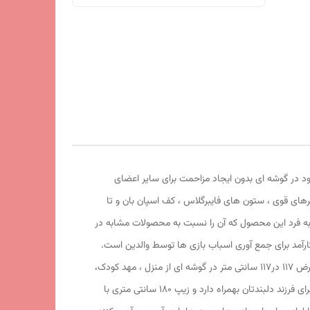
ود در گوشه ای بدون ایجاد مزاحمت برای سایر اعضای
 با کیفیت شمعی پشت نقره ، فنرهای قوی ، ستون های فایبرگلاس ، کف اسپان بان و تا
 به فرد این محصول که آن را نسبت به محصولات مشابه در
 (spider man 2 ) علاوه بر ظاهری کودک پسند وسیله ای کارآمد برای جمع آوری اسباب بازی ها توسط والدین است.
این محصول با وزن سبک ، حمل آسان و کاور دایره ای شکل 43 سانتی متری به راحتی باز و بسته می شود و با ارتفاع 124 سانتی متر و طول و عرض 117 در117 سانتی متر در گوشه ای از منزل ، مهد کودک،
در مسافرت ها، کنار ساحل و ... قابل استفاد است. چادر بچه طرح مرد عنکبوتی با ظاهری زیبا و چشم نواز دارای پنجره زیپی تهویه ای مناسب برای فرزند دلبندتان بهمراه دارد و زیپ 180 سانتی متری با