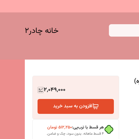
خانه چادر۲
دو نفره)
2,049,000
افزودن به سبد خرید
هر قسط با ترب‌پی:
۵۱۲٬۲۵۰
تومان
۴ قسط ماهانه. بدون سود، چک و ضامن.