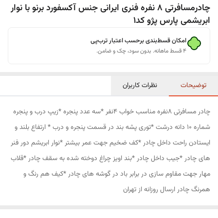
چادرمسافرتی 8 نفره فنری ایرانی جنس آکسفورد برنو با نوار
ابریشمی پارس پژو کد1
امکان قسط‌بندی برحسب اعتبار ترب‌پی
۴ قسط ماهانه. بدون سود، چک و ضامن.
توضیحات
نظرات کاربران
چادر مسافرتی 8نفره مناسب خواب 4نفر *سه عدد پنجره *زیپ درب و پنجره
شماره 10 دانه درشت *توری پشه بند در قسمت پنجره و درب * ارتفاع بلند و
ایستادن راحت داخل چادر *کف ضخیم جهت عمر بیشتر *نوار ابریشم دور فنر
های چادر *جیب داخل چادر *بند اویز چراغ دوخته شده به سقف چادر *قلاب
مهار جهت مقاوم سازی در برابر باد در گوشه های چادر *کیف هم رنگ و
همرنگ چادر ارسال روزانه از تهران