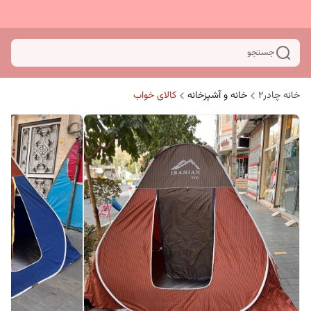
جستجو
خانه چادر۲
خانه و آشپزخانه
کالای خواب