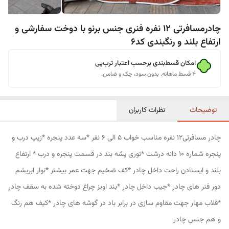
چادرمسافرتی 12 نفره فنری جنس برنو با دوخت سفارشی و
ارتفاع بلند و رنگبندی کد6
امکان قسط‌بندی برحسب اعتبار ترب‌پی
۴ قسط ماهانه. بدون سود، چک و ضامن.
توضیحات
نظرات کاربران
چادر مسافرتی12 نفره مناسب خواب 5 الی 6 نفر *سه عدد پنجره *زیپ درب و
پنجره شماره 10 دانه درشت *توری پشه بند در قسمت پنجره و درب * ارتفاع
بلند و ایستادن راحت داخل چادر *کف ضخیم جهت عمر بیشتر *نوار ابریشم
دور فنر های چادر *جیب داخل چادر *بند اویز چراغ دوخته شده به سقف چادر
*قلاب مهار جهت مقاوم سازی در برابر باد در گوشه های چادر *کیف هم رنگ
و هم جنس چادر