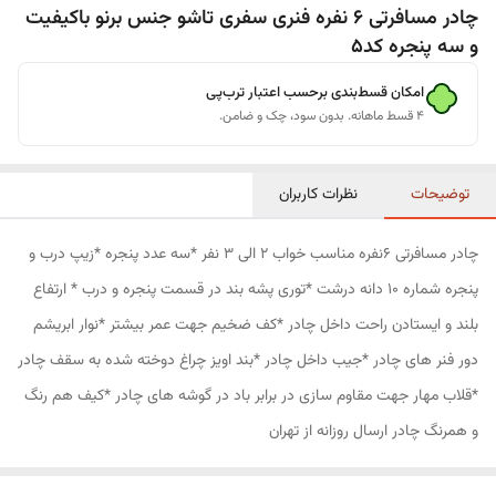
چادر مسافرتی 6 نفره فنری سفری تاشو جنس برنو باکیفیت
و سه پنجره کد5
امکان قسط‌بندی برحسب اعتبار ترب‌پی
۴ قسط ماهانه. بدون سود، چک و ضامن.
توضیحات
نظرات کاربران
چادر مسافرتی 6نفره مناسب خواب 2 الی 3 نفر *سه عدد پنجره *زیپ درب و
پنجره شماره 10 دانه درشت *توری پشه بند در قسمت پنجره و درب * ارتفاع
بلند و ایستادن راحت داخل چادر *کف ضخیم جهت عمر بیشتر *نوار ابریشم
دور فنر های چادر *جیب داخل چادر *بند اویز چراغ دوخته شده به سقف چادر
*قلاب مهار جهت مقاوم سازی در برابر باد در گوشه های چادر *کیف هم رنگ
و همرنگ چادر ارسال روزانه از تهران