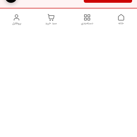
خانه
دسته‌بندی
سبد خرید
پروفایل
دسترسی سریع
تماس با ما
شکایات
درباره ما
قوانین و مقررات
سیاست حریم خصوصی
برای پیگیری سفارش ها از ساعت 10 الی 16 روزهای غیر تعطیل با شماره