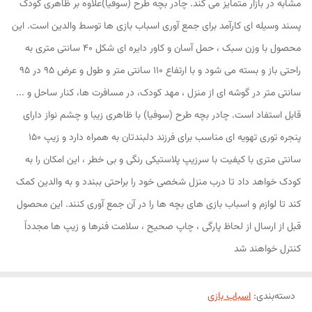
مشابه در بازار متمایز می کند. چادر بچه طرح (سوفیا)علاوه بر ظاهری کودک
پسند وسیله ای کارآمد برای جمع آوری اسباب بازی ها توسط والدین است. این
محصول با وزن سبک ، حمل آسان و کاور دایره ای شکل 40 سانتی متری به
راحتی باز و بسته می شود و با ارتفاع 110 سانتی متر و طول و عرض 95 در 95
سانتی متر در گوشه ای از منزل ، مهد کودک، در مسافرت ها، کنار ساحل و ...
قابل استفاد است. چادر بچه طرح (سوفیا) با ظاهری زیبا و چشم نواز دارای
پنجره توری تهویه ای مناسب برای فرزند دلبندتان به همراه دارد و زیپ 150
سانتی متری با کیفیت با سرزیپ پلاستیکی رنگی و بی خطر ، این امکان را به
کودک خواهد داد تا درب منزل شخصی خود را براحتی ببندد و به والدین کمک
کند تا لوازم و اسباب بازی های بچه ها را در آن جمع آوری کنند. این محصول
قبل از ارسال از لحاظ پارگی ، چاپ صحیح ، سلامت فنرها و زیپ ها مجدداً
کنترل خواهند شد
دسته‌بندی
:
اسباب بازی