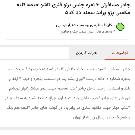
چادر مسافرتی 6 نفره جنس برنو فنری تاشو خیمه کلبه
مکعبی پژو پراید سمند دنا کد5
امکان قسط‌بندی برحسب اعتبار ترب‌پی
۴ قسط ماهانه. بدون سود، چک و ضامن.
توضیحات
نظرات کاربران
چادر مسافرتی 6نفره مناسب خواب 2 الی 3 نفر *سه عدد پنجره *زیپ درب و
پنجره شماره 10 دانه درشت *توری پشه بند در قسمت پنجره و درب * ارتفاع
بلند و ایستادن راحت داخل چادر *کف ضخیم جهت عمر بیشتر *نوار ابریشم
دور فنر های چادر *جیب داخل چادر *بند اویز چراغ دوخته شده به سقف چادر
*قلاب مهار جهت مقاوم سازی در برابر باد در گوشه های چادر *کیف هم رنگ
و همرنگ چادر ارسال روزانه از تهران