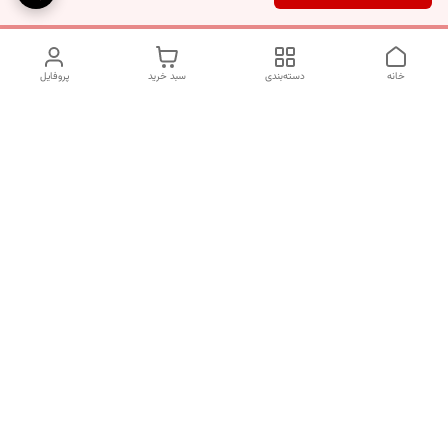
خانه
دسته‌بندی
سبد خرید
پروفایل
دسترسی سریع
تماس با ما
شکایات
درباره ما
قوانین و مقررات
سیاست حریم خصوصی
برای پیگیری سفارش ها از ساعت 10 الی 16 روزهای غیر تعطیل با شماره